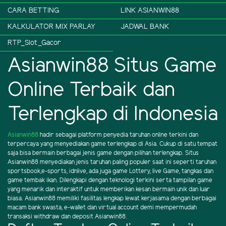
CARA BETTING
LINK ASIANWIN88
KALKULATOR MIX PARLAY
JADWAL BANK
RTP_Slot_Gacor
Asianwin88 Situs Game
Online Terbaik dan
Terlengkap di Indonesia
Asianwin88
hadir sebagai platform penyedia taruhan online terkini dan
terpercaya yang menyediakan game terlengkap di Asia. Cukup di satu tempat
saja bisa bermain berbagai jenis game dengan pilihan terlengkap. Situs
Asianwin88 menyediakan jenis taruhan paling populer saat ini seperti taruhan
sportsbook,e-sports, idnlive, ada juga game Lottery, live Game, tangkas dan
game tembak ikan. Dilengkapi dengan teknologi terkini serta tampilan game
yang menarik dan interaktif untuk memberikan kesan bermain unik dan luar
biasa. Asianwin88 memiliki fasilitas lengkap lewat kerjasama dengan berbagai
macam bank swasta, e-wallet dan virtual account demi mempermudah
transaksi withdraw dan deposit Asianwin88.