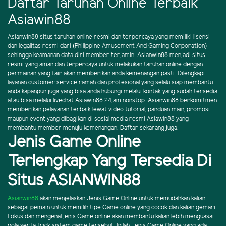
Daftar Taruhan Online Terbaik
Asiawin88
Asianwin88 situs taruhan online resmi dan terpercaya yang memiliki lisensi
dan legalitas resmi dari (Philippine Amusement And Gaming Corporation)
sehingga keamanan data diri member terjamin. Asianwin88 menjadi situs
resmi yang aman dan terpercaya untuk melakukan taruhan online dengan
permainan yang fair akan memberikan anda kemenangan pasti. Dilengkapi
layanan customer service ramah dan profesional yang selalu siap membantu
anda kapanpun juga yang bisa anda hubungi melalui kontak yang sudah tersedia
atau bisa melalui livechat Asiawin88 24jam nonstop. Asianwin88 berkomitmen
memberikan pelayanan terbaik lewat video tutorial, panduan main, promosi
maupun event yang dibagikan di sosial media resmi Asiawin88 yang
membantu member menuju kemenangan. Daftar sekarang juga.
Jenis Game Online
Terlengkap Yang Tersedia Di
Situs ASIANWIN88
Asianwin88
akan menjelaskan Jenis Game Online untuk memudahkan kalian
sebagai pemain untuk memilih tipe Game online yang cocok dan kalian gemari.
Fokus dan mengenal jenis Game online akan membantu kalian lebih menguasai
pola serta trick sistem game tersebut. Inilah Jenis Game Online yang ada