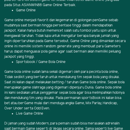
pada Situs ASIANWIN88 Game Online Terbaik.
Game Online
Game online menjadi favorit dan kegemaran di golongan penGame sebab
mudahnya saat bermain hingga persentase tinggi dalam mendapatkan
jackpot. Kalian hanya butuh memencet salah satu tombol yaitu spin untuk
mengawali taruhan. Tidak lupa untuk mengatur berapa banyak jumlah yang
ingin dipertaruhkan pada Game tersebut. Game Online yang dimainkan secara
online ini memiliki sistem random generate yang membuat para Gameters
harus dapat menguasai pola game agar saat bermain akan memiliki peluang
jackpot yang tinggi.
Sportsbook / Game Bola Online
Game bola online sudah lama sekali digemari oleh para pecinta bola online,
Tidak sedikit yang bertaruh untuk mendukung tim sepak bola yang disukai.
Saat ini kalian dapat melakukan betting / taruhan Game bola online. Sepak bola
merupakan game olahraga yang digemari dipenjuru Dunia. Game bola online
ini kami sediakan untuk penggemar sepak bola agar bisa melimpahkan hobinya
dan mendukung tim yang disukai. Pada permainan sportsBook ini kalian bisa
bet atau berGame mulai dari menduga angka Game, Mix Parlay, Handicap,
Over Under serta Odd Even.
Live Game Online
Di jaman yang sudah Modern, para pemain sudah bisa merasakan adrenalin
saat bermain Game seperti di Vegas secara online. Sama seperti live Game