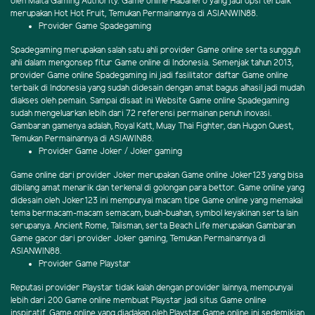
oleh Malta Gaming Authority. Game online Habanero yang jadi opsi terbaik
merupakan Hot Hot Fruit, Temukan Permainannya di ASIANWIN88.
Provider Game Spadegaming
Spadegaming merupakan salah satu ahli provider Game online serta sungguh
ahli dalam mengonsep fitur Game online di Indonesia. Semenjak tahun 2013,
provider Game online Spadegaming ini jadi fasilitator daftar Game online
terbaik di Indonesia yang sudah didesain dengan amat bagus alhasil jadi mudah
diakses oleh pemain. Sampai disaat ini Website Game online Spadegaming
sudah mengeluarkan lebih dari 72 referensi permainan penuh inovasi.
Gambaran gamenya adalah, Royal Katt, Muay Thai Fighter, dan Hugon Quest,
Temukan Permainannya di ASIAWIN88.
Provider Game Joker / Joker gaming
Game online dari provider Joker merupakan Game online Joker123 yang bisa
dibilang amat menarik dan terkenal di golongan para bettor. Game online yang
didesain oleh Joker123 ini mempunyai macam tipe Game online yang memakai
tema bermacam-macam semacam, buah-buahan, symbol keyakinan serta lain
serupanya. Ancient Rome, Talisman, serta Beach Life merupakan Gambaran
Game gacor dari provider Joker gaming, Temukan Permainannya di
ASIANWIN88.
Provider Game Playstar
Reputasi provider Playstar tidak kalah dengan provider lainnya, mempunyai
lebih dari 200 Game online membuat Playstar jadi situs Game online
inspiratif. Game online yang diadakan oleh Playstar Game online ini sedemikian