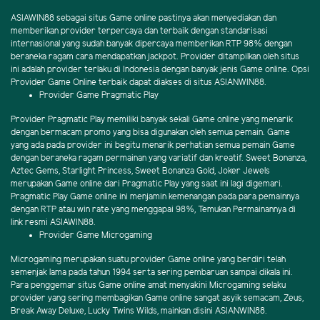
ASIAWIN88 sebagai situs Game online pastinya akan menyediakan dan
memberikan provider terpercaya dan terbaik dengan standarisasi
internasional yang sudah banyak dipercaya memberikan RTP 98% dengan
beraneka ragam cara mendapatkan jackpot. Provider ditampilkan oleh situs
ini adalah provider terlaku di Indonesia dengan banyak jenis Game online. Opsi
Provider Game Online terbaik dapat diakses di situs ASIANWIN88.
Provider Game Pragmatic Play
Provider Pragmatic Play memiliki banyak sekali Game online yang menarik
dengan bermacam promo yang bisa digunakan oleh semua pemain. Game
yang ada pada provider ini begitu menarik perhatian semua pemain Game
dengan beraneka ragam permainan yang variatif dan kreatif. Sweet Bonanza,
Aztec Gems, Starlight Princess, Sweet Bonanza Gold, Joker Jewels
merupakan Game online dari Pragmatic Play yang saat ini lagi digemari.
Pragmatic Play Game online ini menjamin kemenangan pada para pemainnya
dengan RTP atau win rate yang menggapai 98%, Temukan Permainannya di
link resmi ASIAWIN88.
Provider Game Microgaming
Microgaming merupakan suatu provider Game online yang berdiri telah
semenjak lama pada tahun 1994 serta sering pembaruan sampai dikala ini.
Para penggemar situs Game online amat menyakini Microgaming selaku
provider yang sering membagikan Game online sangat asyik semacam, Zeus,
Break Away Deluxe, Lucky Twins Wilds, mainkan disini ASIANWIN88.