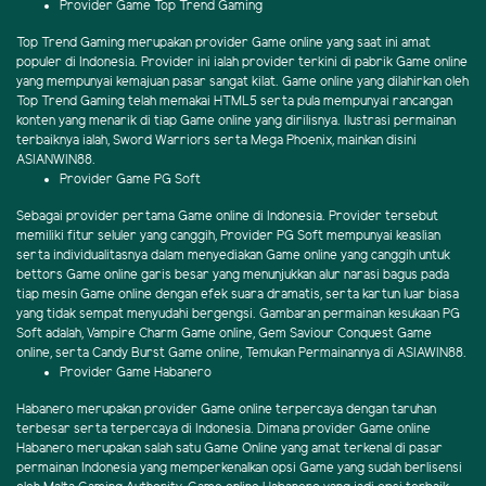
Provider Game Top Trend Gaming
Top Trend Gaming merupakan provider Game online yang saat ini amat
populer di Indonesia. Provider ini ialah provider terkini di pabrik Game online
yang mempunyai kemajuan pasar sangat kilat. Game online yang dilahirkan oleh
Top Trend Gaming telah memakai HTML5 serta pula mempunyai rancangan
konten yang menarik di tiap Game online yang dirilisnya. Ilustrasi permainan
terbaiknya ialah, Sword Warriors serta Mega Phoenix, mainkan disini
ASIANWIN88.
Provider Game PG Soft
Sebagai provider pertama Game online di Indonesia. Provider tersebut
memiliki fitur seluler yang canggih, Provider PG Soft mempunyai keaslian
serta individualitasnya dalam menyediakan Game online yang canggih untuk
bettors Game online garis besar yang menunjukkan alur narasi bagus pada
tiap mesin Game online dengan efek suara dramatis, serta kartun luar biasa
yang tidak sempat menyudahi bergengsi. Gambaran permainan kesukaan PG
Soft adalah, Vampire Charm Game online, Gem Saviour Conquest Game
online, serta Candy Burst Game online, Temukan Permainannya di ASIAWIN88.
Provider Game Habanero
Habanero merupakan provider Game online terpercaya dengan taruhan
terbesar serta terpercaya di Indonesia. Dimana provider Game online
Habanero merupakan salah satu Game Online yang amat terkenal di pasar
permainan Indonesia yang memperkenalkan opsi Game yang sudah berlisensi