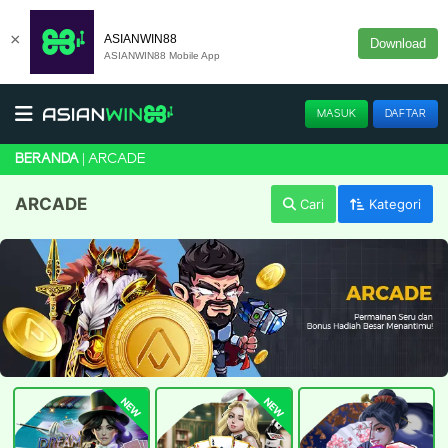
×
ASIANWIN88
Download
ASIANWIN88 Mobile App
MASUK
DAFTAR
ARCADE
BERANDA
ARCADE
Cari
Kategori
NEW
NEW