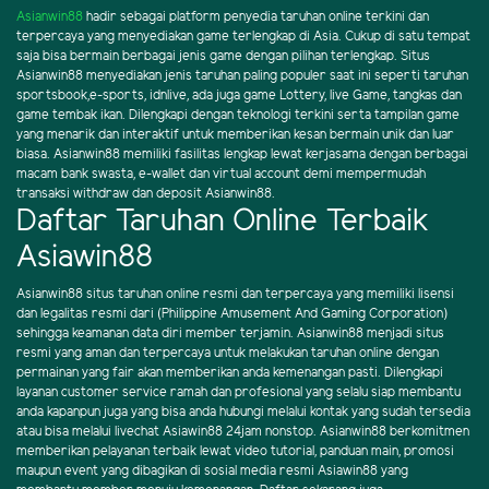
Asianwin88
hadir sebagai platform penyedia taruhan online terkini dan
terpercaya yang menyediakan game terlengkap di Asia. Cukup di satu tempat
saja bisa bermain berbagai jenis game dengan pilihan terlengkap. Situs
Asianwin88 menyediakan jenis taruhan paling populer saat ini seperti taruhan
sportsbook,e-sports, idnlive, ada juga game Lottery, live Game, tangkas dan
game tembak ikan. Dilengkapi dengan teknologi terkini serta tampilan game
yang menarik dan interaktif untuk memberikan kesan bermain unik dan luar
biasa. Asianwin88 memiliki fasilitas lengkap lewat kerjasama dengan berbagai
macam bank swasta, e-wallet dan virtual account demi mempermudah
transaksi withdraw dan deposit Asianwin88.
Daftar Taruhan Online Terbaik
Asiawin88
Asianwin88 situs taruhan online resmi dan terpercaya yang memiliki lisensi
dan legalitas resmi dari (Philippine Amusement And Gaming Corporation)
sehingga keamanan data diri member terjamin. Asianwin88 menjadi situs
resmi yang aman dan terpercaya untuk melakukan taruhan online dengan
permainan yang fair akan memberikan anda kemenangan pasti. Dilengkapi
layanan customer service ramah dan profesional yang selalu siap membantu
anda kapanpun juga yang bisa anda hubungi melalui kontak yang sudah tersedia
atau bisa melalui livechat Asiawin88 24jam nonstop. Asianwin88 berkomitmen
memberikan pelayanan terbaik lewat video tutorial, panduan main, promosi
maupun event yang dibagikan di sosial media resmi Asiawin88 yang