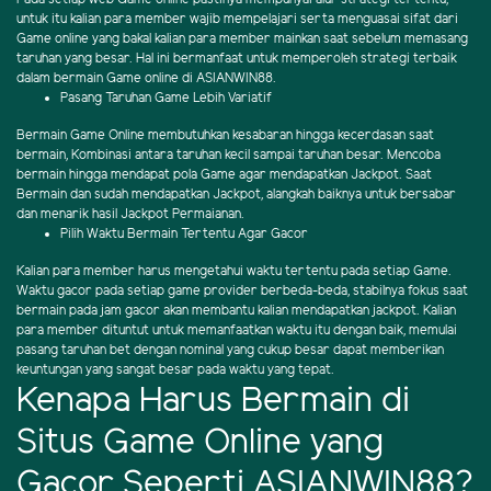
untuk itu kalian para member wajib mempelajari serta menguasai sifat dari
Game online yang bakal kalian para member mainkan saat sebelum memasang
taruhan yang besar. Hal ini bermanfaat untuk memperoleh strategi terbaik
dalam bermain Game online di ASIANWIN88.
Pasang Taruhan Game Lebih Variatif
Bermain Game Online membutuhkan kesabaran hingga kecerdasan saat
bermain, Kombinasi antara taruhan kecil sampai taruhan besar. Mencoba
bermain hingga mendapat pola Game agar mendapatkan Jackpot. Saat
Bermain dan sudah mendapatkan Jackpot, alangkah baiknya untuk bersabar
dan menarik hasil Jackpot Permaianan.
Pilih Waktu Bermain Tertentu Agar Gacor
Kalian para member harus mengetahui waktu tertentu pada setiap Game.
Waktu gacor pada setiap game provider berbeda-beda, stabilnya fokus saat
bermain pada jam gacor akan membantu kalian mendapatkan jackpot. Kalian
para member dituntut untuk memanfaatkan waktu itu dengan baik, memulai
pasang taruhan bet dengan nominal yang cukup besar dapat memberikan
keuntungan yang sangat besar pada waktu yang tepat.
Kenapa Harus Bermain di
Situs Game Online yang
Gacor Seperti ASIANWIN88?