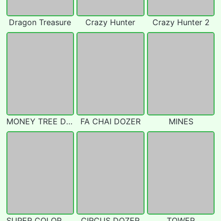
Dragon Treasure
Crazy Hunter
Crazy Hunter 2
MONEY TREE DOZER
FA CHAI DOZER
MINES
SUPER COLOR GAME
CIRCUS DOZER
TOWER