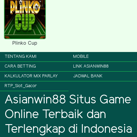
Plinko Cup
TENTANG KAMI
MOBILE
CARA BETTING
LINK ASIANWIN88
KALKULATOR MIX PARLAY
JADWAL BANK
RTP_Slot_Gacor
Asianwin88 Situs Game
Online Terbaik dan
Terlengkap di Indonesia