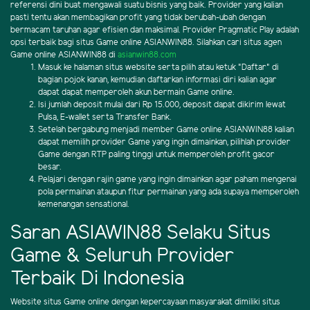
referensi dini buat mengawali suatu bisnis yang baik. Provider yang kalian
pasti tentu akan membagikan profit yang tidak berubah-ubah dengan
bermacam taruhan agar efisien dan maksimal. Provider Pragmatic Play adalah
opsi terbaik bagi situs Game online ASIANWIN88. Silahkan cari situs agen
Game online ASIANWIN88 di
asianwin88.com
Masuk ke halaman situs website serta pilih atau ketuk "Daftar" di
bagian pojok kanan, kemudian daftarkan informasi diri kalian agar
dapat dapat memperoleh akun bermain Game online.
Isi jumlah deposit mulai dari Rp 15.000, deposit dapat dikirim lewat
Pulsa, E-wallet serta Transfer Bank.
Setelah bergabung menjadi member Game online ASIANWIN88 kalian
dapat memilih provider Game yang ingin dimainkan, pilihlah provider
Game dengan RTP paling tinggi untuk memperoleh profit gacor
besar.
Pelajari dengan rajin game yang ingin dimainkan agar paham mengenai
pola permainan ataupun fitur permainan yang ada supaya memperoleh
kemenangan sensational.
Saran ASIAWIN88 Selaku Situs
Game & Seluruh Provider
Terbaik Di Indonesia
Website situs Game online dengan kepercayaan masyarakat dimiliki situs