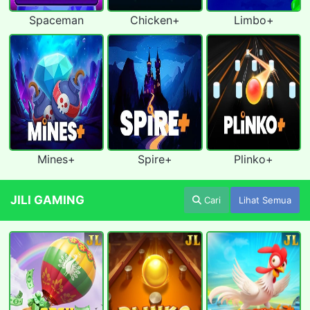
Spaceman
Chicken+
Limbo+
Mines+
Spire+
Plinko+
JILI GAMING
Cari
Lihat Semua