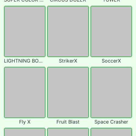
LIGHTNING BOMB
StrikerX
SoccerX
Fly X
Fruit Blast
Space Crasher