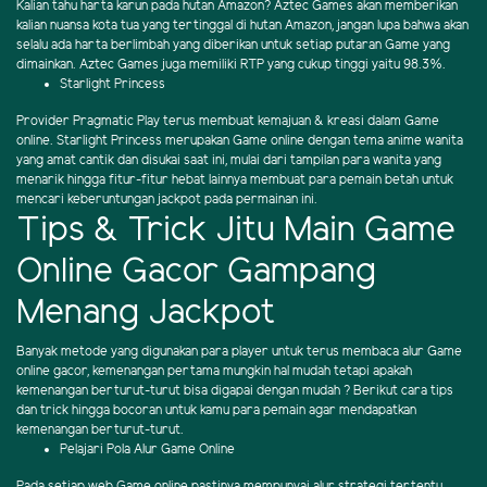
Kalian tahu harta karun pada hutan Amazon? Aztec Games akan memberikan
kalian nuansa kota tua yang tertinggal di hutan Amazon, jangan lupa bahwa akan
selalu ada harta berlimbah yang diberikan untuk setiap putaran Game yang
dimainkan. Aztec Games juga memiliki RTP yang cukup tinggi yaitu 98.3%.
Starlight Princess
Provider Pragmatic Play terus membuat kemajuan & kreasi dalam Game
online. Starlight Princess merupakan Game online dengan tema anime wanita
yang amat cantik dan disukai saat ini, mulai dari tampilan para wanita yang
menarik hingga fitur-fitur hebat lainnya membuat para pemain betah untuk
mencari keberuntungan jackpot pada permainan ini.
Tips & Trick Jitu Main Game
Online Gacor Gampang
Menang Jackpot
Banyak metode yang digunakan para player untuk terus membaca alur Game
online gacor, kemenangan pertama mungkin hal mudah tetapi apakah
kemenangan berturut-turut bisa digapai dengan mudah ? Berikut cara tips
dan trick hingga bocoran untuk kamu para pemain agar mendapatkan
kemenangan berturut-turut.
Pelajari Pola Alur Game Online
Pada setiap web Game online pastinya mempunyai alur strategi tertentu,