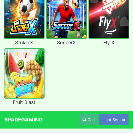
StrikerX
SoccerX
Fly X
Fruit Blast
SPADEGAMING
Cari
Lihat Semua